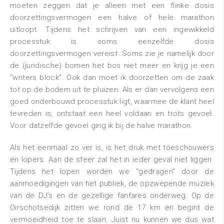
moeten zeggen dat je alleen met een flinke dosis
doorzettingsvermogen een halve of hele marathon
uitloopt. Tijdens het schrijven van een ingewikkeld
processtuk is soms eenzelfde dosis
doorzettingsvermogen vereist. Soms zie je namelijk door
de (juridische) bomen het bos niet meer en krijg je een
“writers block”. Ook dan moet ik doorzetten om de zaak
tot op de bodem uit te pluizen. Als er dan vervolgens een
goed onderbouwd processtuk ligt, waarmee de klant heel
tevreden is, ontstaat een heel voldaan en trots gevoel.
Voor datzelfde gevoel ging ik bij de halve marathon.
Als het eenmaal zo ver is, is het druk met toeschouwers
én lopers. Aan de sfeer zal het in ieder geval niet liggen.
Tijdens het lopen worden we “gedragen” door de
aanmoedigingen van het publiek, de opzwepende muziek
van de DJ’s en de gezellige fanfares onderweg. Op de
Oirschotsedijk zitten we rond de 17 km en begint de
vermoeidheid toe te slaan. Juist nu kunnen we dus wat