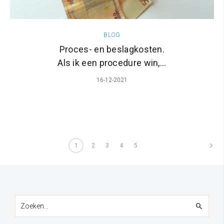
BLOG
Proces- en beslagkosten.
Als ik een procedure win,...
16-12-2021
1
2
3
4
5
pagina