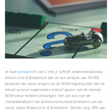
In haar
persbericht
van 2 mei jl. schrijft onderzoeksbureau
Altares Dun & Bradstreet dat uit een analyse van 93.000
bedrijven die steun kregen via de NOW-regeling blijkt dat de
meest actieve organisaties relatief gezien ook de meeste
NOW-steun hebben ontvangen. Het zijn dus niet de
‘zombiebedrijven’ die achteroverleunend profiteren van de
steun, aldus Altares Dun & Bradstreet. Sterker nog, 99% van