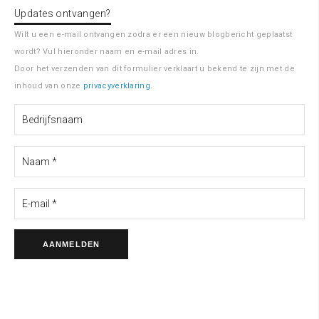
Updates ontvangen?
Wilt u een e-mail ontvangen zodra er een nieuw blogbericht geplaatst
wordt? Vul hieronder naam en e-mail adres in.
Door het verzenden van dit formulier verklaart u bekend te zijn met de
inhoud van onze
privacyverklaring
.