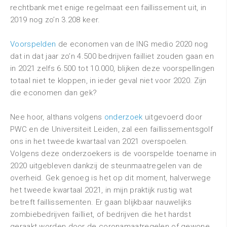
rechtbank met enige regelmaat een faillissement uit, in
2019 nog zo’n 3.208 keer.
Voorspelden
de economen van de ING medio 2020 nog
dat in dat jaar zo’n 4.500 bedrijven failliet zouden gaan en
in 2021 zelfs 6.500 tot 10.000, blijken deze voorspellingen
totaal niet te kloppen, in ieder geval niet voor 2020. Zijn
die economen dan gek?
Nee hoor, althans volgens
onderzoek
uitgevoerd door
PWC en de Universiteit Leiden, zal een faillissementsgolf
ons in het tweede kwartaal van 2021 overspoelen.
Volgens deze onderzoekers is de voorspelde toename in
2020 uitgebleven dankzij de steunmaatregelen van de
overheid. Gek genoeg is het op dit moment, halverwege
het tweede kwartaal 2021, in mijn praktijk rustig wat
betreft faillissementen. Er gaan blijkbaar nauwelijks
zombiebedrijven failliet, of bedrijven die het hardst
geraakt worden door de coronamaatregelen of gewone