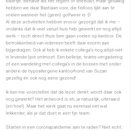
balletje. Behalve als het regent of sneeuwt, maar gelukkig
hebben we daar Bastiaan voor, die feilloos lijkt aan te
voelen wanneer het (geen) golfweer is :D.
Al deze activiteiten hebben ervoor gezorgd dat ik me –
ondanks dat ik veel vanuit huis heb gewerkt en nog altijd
werk – toch direct thuis ben gaan voelen op kantoor. De
betrokkenheid van iedereen heeft daar enorm aan
bijgedragen. Ook al heb ik enkele collega’s nog altijd niet
in levende lijve ontmoet. Een belletje, teams-vergadering
of een wandeling met collega’s in de bossen met onder
andere de hypoallergene kantoorhond van Suzan:
gezellig én ook nog eens gezond!
Ik kan me voorstellen dat de lezer denkt: wordt daar ook
nog gewerkt? Het antwoord is eh, ja natuurlijk, uiteraard
(en hoe!). Maar het werk gaat nu eenmaal net wat
lekkerder, als je dat doet in een fijn team.
Starten in een coronapandemie aan te raden? Niet echt..