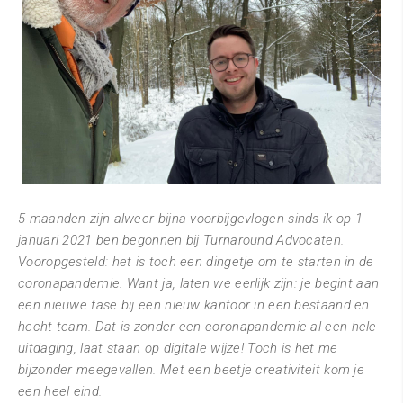
5 maanden zijn alweer bijna voorbijgevlogen sinds ik op 1
januari 2021 ben begonnen bij Turnaround Advocaten.
Vooropgesteld: het is toch een dingetje om te starten in de
coronapandemie. Want ja, laten we eerlijk zijn: je begint aan
een nieuwe fase bij een nieuw kantoor in een bestaand en
hecht team. Dat is zonder een coronapandemie al een hele
uitdaging, laat staan op digitale wijze! Toch is het me
bijzonder meegevallen. Met een beetje creativiteit kom je
een heel eind.