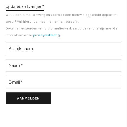
Updates ontvangen?
Wilt u een e-mail ontvangen zodra er een nieuw blogbericht geplaatst
wordt? Vul hieronder naam en e-mail adres in.
Door het verzenden van dit formulier verklaart u bekend te zijn met de
inhoud van onze
privacyverklaring
.