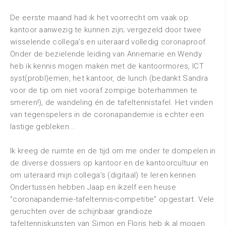
De eerste maand had ik het voorrecht om vaak op
kantoor aanwezig te kunnen zijn; vergezeld door twee
wisselende collega’s en uiteraard volledig coronaproof.
Onder de bezielende leiding van Annemarie en Wendy
heb ik kennis mogen maken met de kantoormores, ICT
syst(probl)emen, het kantoor, de lunch (bedankt Sandra
voor de tip om niet vooraf zompige boterhammen te
smeren!), de wandeling én de tafeltennistafel. Het vinden
van tegenspelers in de coronapandemie is echter een
lastige gebleken...
Ik kreeg de ruimte en de tijd om me onder te dompelen in
de diverse dossiers op kantoor en de kantoorcultuur en
om uiteraard mijn collega’s (digitaal) te leren kennen.
Ondertussen hebben Jaap en ikzelf een heuse
“coronapandemie-tafeltennis-competitie” opgestart. Vele
geruchten over de schijnbaar grandioze
tafeltenniskunsten van Simon en Floris heb ik al mogen