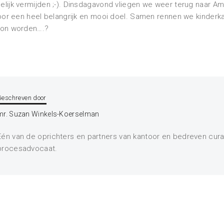
lijk vermijden ;-). Dinsdagavond vliegen we weer terug naar 
oor een heel belangrijk en mooi doel. Samen rennen we kinderka
hon worden….?
Geschreven door
mr. Suzan Winkels-Koerselman
Eén van de oprichters en partners van kantoor en bedreven cura
procesadvocaat.