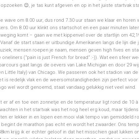
opzoeken 😉, je tas kunt afgeven en op in het juiste startvak sta
de wave om 8.00 uur, dus rond 7.30 uur staan we klaar en horen
ers. Om 8.00 uur klinkt ons startschot en een paar minuten late
weging komt – gaan we met kippenvel over de startlijn om 42,19
anaf de start staan er uitbundige Amerikanen langs de lijn die j
muziek, mensen roepen je naam, mensen geven high fives en s
eliners (“pain is just French for bread” :-)). Wat een sfeer we
parcours gaat langs de oevers van Lake Michigan en door 29 wi
 Little Italy) van Chicago. We passeren ook het stadion van de
t is redelijk vlak en de weersomstandigheden zijn perfect voor
cago wel wordt genoemd, staat vandaag gelukkig niet veel wind.
nt er af en toe een zonnetje en de temperatuur ligt rond de 10 à 
wachten in het startvak was het nog heel erg koud, maar tijdens 
itten er lekker in en lopen een mooi vlak tempo van gemiddeld r
m begint de marathon pas echt en wordt het zwaarder. Ons tem
8km krijg ik er echter geloof in dat het misschien gaat lukken 