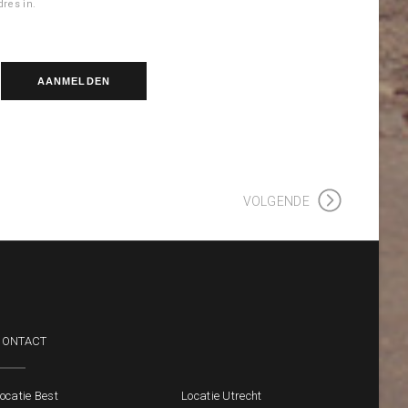
res in.
VOLGENDE
CONTACT
ocatie Best
Locatie Utrecht