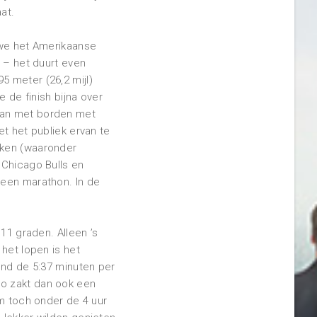
at.
 we het Amerikaanse
r – het duurt even
5 meter (26,2 mijl)
e de finish bijna over
taan met borden met
et het publiek ervan te
jken (waaronder
 Chicago Bulls en
 een marathon. In de
11 graden. Alleen ’s
het lopen is het
ond de 5:37 minuten per
po zakt dan ook een
om toch onder de 4 uur