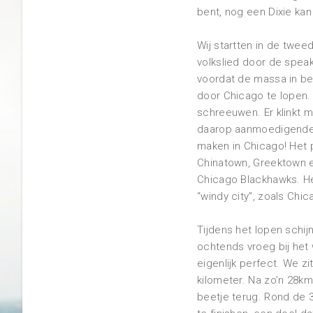
bent, nog een Dixie kan 
Wij startten in de twee
volkslied door de speak
voordat de massa in be
door Chicago te lopen. V
schreeuwen. Er klinkt 
daarop aanmoedigende on
maken in Chicago! Het 
Chinatown, Greektown en
Chicago Blackhawks. He
“windy city”, zoals Chi
Tijdens het lopen schij
ochtends vroeg bij het 
eigenlijk perfect. We z
kilometer. Na zo’n 28k
beetje terug. Rond de 3