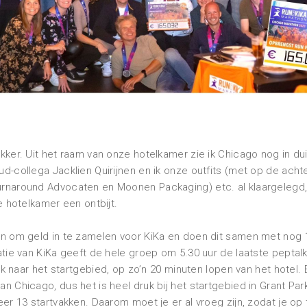
.
ker. Uit het raam van onze hotelkamer zie ik Chicago nog in du
-collega Jacklien Quirijnen en ik onze outfits (met op de achte
rnaround Advocaten en Moonen Packaging) etc. al klaargelegd
e hotelkamer een ontbijt.
n om geld in te zamelen voor KiKa en doen dit samen met nog 
tie van KiKa geeft de hele groep om 5.30 uur de laatste peptalk
rek naar het startgebied, op zo’n 20 minuten lopen van het hotel.
 Chicago, dus het is heel druk bij het startgebied in Grant Park
er 13 startvakken. Daarom moet je er al vroeg zijn, zodat je op 