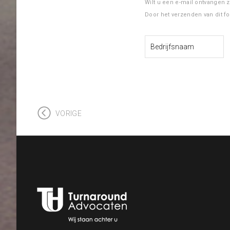
Wilt u een e-mail ontvangen 
Door het verzenden van dit f
VORIGE