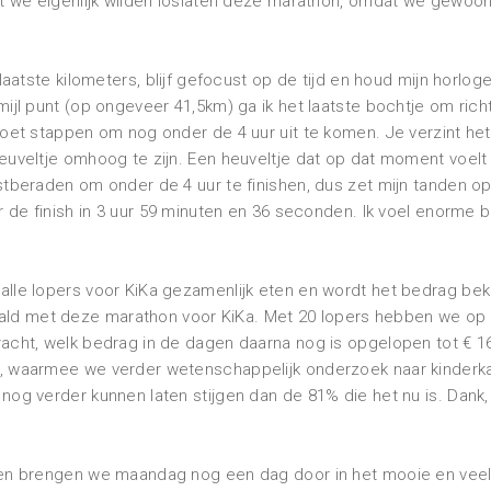
at we eigenlijk wilden loslaten deze marathon, omdat we gewoon
 laatste kilometers, blijf gefocust op de tijd en houd mijn horlog
mijl punt (op ongeveer 41,5km) ga ik het laatste bochtje om rich
moet stappen om nog onder de 4 uur uit te komen. Je verzint het
euveltje omhoog te zijn. Een heuveltje dat op dat moment voelt
stberaden om onder de 4 uur te finishen, dus zet mijn tanden op
r de finish in 3 uur 59 minuten en 36 seconden. Ik voel enorme bl
alle lopers voor KiKa gezamenlijk eten en wordt het bedrag b
d met deze marathon voor KiKa. Met 20 lopers hebben we op 
racht, welk bedrag in de dagen daarna nog is opgelopen tot € 1
, waarmee we verder wetenschappelijk onderzoek naar kinderk
nog verder kunnen laten stijgen dan de 81% die het nu is. Dank
nen brengen we maandag nog een dag door in het mooie en veelz