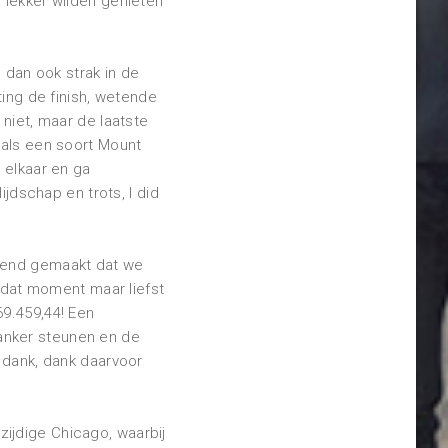
 lekker wilden genieten
e dan ook strak in de
ting de finish, wetende
 niet, maar de laatste
 als een soort Mount
 elkaar en ga
ijdschap en trots, I did
ekend gemaakt dat we
dat moment maar liefst
69.459,44! Een
anker steunen en de
, dank, dank daarvoor
ijdige Chicago, waarbij