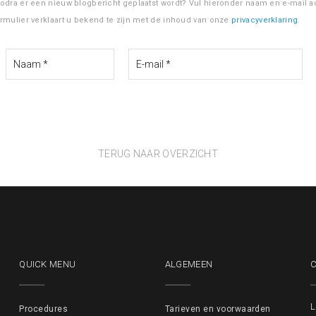
zodra er een nieuw blogbericht geplaatst wordt? Vul hieronder naam en e-mail ad
ormulier verklaart u bekend te zijn met de inhoud van onze
privacyverklaring
.
TERUG NAAR OVERZICHT
QUICK MENU
ALGEMEEN
L
Procedures
Tarieven en voorwaarden