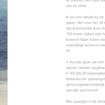
te finishen, een doel d
van de sfeer.
Ik zet een tandje bij de
gaten. Net voor het 26 
dat ik behoorlijk door 
700 meter blijken een h
Everest! Maar ik ben va
uiteindelijk lachend ove
it!!
’s Avonds gaan we met 
samen hebben opgehaal
€ 165.032,00 bijeengeb
fantastische opbrengst
genezingskans hopelijk 
aan alle sponsoren!
Met spierpijn in de be