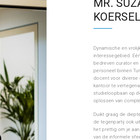
MR. SUZ
KOERSE
Dynamische en vrolij
interessegebied. Eén
bedreven curator en 
personeel binnen Tur
docent voor diverse 
kantoor te vertegenw
studieloopbaan op d
oplossen van comple
Duikt graag de diept
de tegenpartij ook ui
het prettig om je aa
van de informele sfe