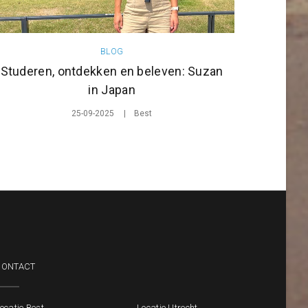
BLOG
Studeren, ontdekken en beleven: Suzan
S
in Japan
25-09-2025
Best
CONTACT
ocatie Best
Locatie Utrecht