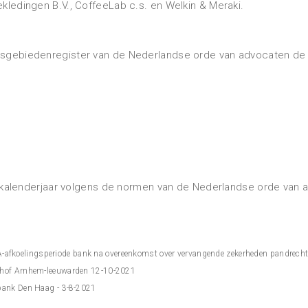
kledingen B.V., CoffeeLab c.s. en Welkin & Meraki.
htsgebiedenregister van de Nederlandse orde van advocaten de
elk kalenderjaar volgens de normen van de Nederlandse orde van
afkoelingsperiode bank na overeenkomst over vervangende zekerheden pandrech
shof Arnhem-leeuwarden 12-10-2021
tbank Den Haag - 3-8-2021