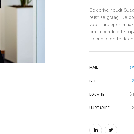
Ook privé houdt Suza
reist ze graag. De c
voor hardlopen maakt 
om in conditie te bli
inspiratie op te doen
sw
MAIL
+3
BEL
Be
LOCATIE
€3
UURTARIEF