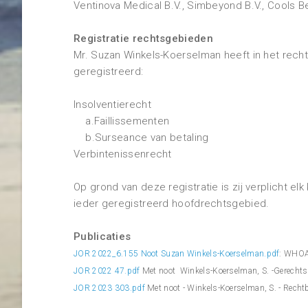
Ventinova Medical B.V., Simbeyond B.V., Cools Be
Registratie rechtsgebieden
Mr. Suzan Winkels-Koerselman heeft in het rec
geregistreerd:
Insolventierecht
a.Faillissementen
b.Surseance van betaling
Verbintenissenrecht
Op grond van deze registratie is zij verplicht 
ieder geregistreerd hoofdrechtsgebied.
Publicaties
JOR 2022_6.155 Noot Suzan Winkels-Koerselman.pdf
: WHOA-
JOR 2022 47.pdf
Met noot Winkels-Koerselman, S. -Gerecht
JOR 2023 303.pdf
Met noot - Winkels-Koerselman, S. - Rech